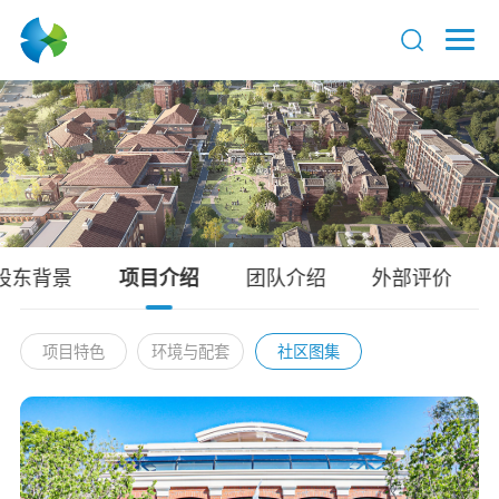
股东背景
项目介绍
团队介绍
外部评价
项目特色
环境与配套
社区图集